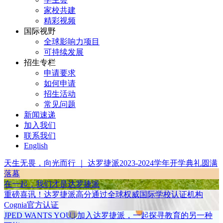
家校共建
精彩视频
国际视野
全球影响力项目
可持续发展
招生专栏
申请要求
如何申请
招生活动
常见问题
新闻速递
加入我们
联系我们
English
天生无畏，向光而行 ｜ 达罗捷派2023-2024学年开学典礼圆满
落幕
在一起，我们才是达罗捷派
重磅喜讯！达罗捷派高分通过全球权威国际学校认证机构
Cognia官方认证
JPED WANTS YOU | 加入达罗捷派，一起探寻教育的另一种